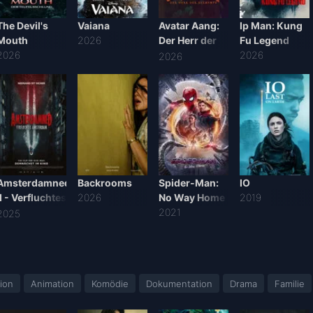
The Devil's
Vaiana
Avatar Aang:
Ip Man: Kung
Mouth
2026
Der Herr der
Fu Legend
2026
Elemente
2026
2026
Amsterdamned
Backrooms
Spider-Man:
IO
II - Verfluchtes
2026
No Way Home
2019
Amsterdam
2021
2025
ion
Animation
Komödie
Dokumentation
Drama
Familie