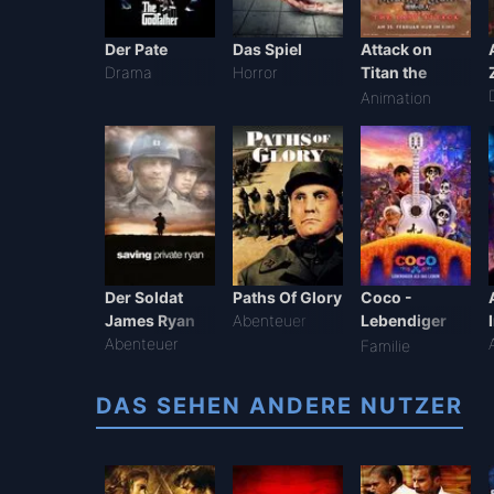
Der Pate
Das Spiel
Attack on
Drama
Horror
Titan the
Movie: The
Animation
Last Attack
Der Soldat
Paths Of Glory
Coco -
James Ryan
Abenteuer
Lebendiger
Abenteuer
als das Leben!
Familie
DAS SEHEN ANDERE NUTZER