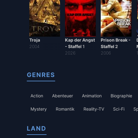
Troja
Kap der Angst
Prison Break -
2004
- Staffel 1
Staffel 2
2026
2006
GENRES
Action
Abenteuer
Animation
Biographie
Mystery
Romantik
Reality-TV
Sci-Fi
Sp
LAND