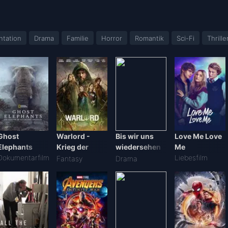
tation
Drama
Familie
Horror
Romantik
Sci-Fi
Thrille
Ghost
Warlord -
Bis wir uns
Love Me Love
Elephants
Krieg der
wiedersehen
Me
Dokumentarfilm
Elfen
2016
Liebesfilm
Fantasy
Drama