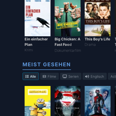
Ein einfacher
Big Chicken: A
This Boy's Life
Plan
Fast Food
Drama
Krimi
Conspiracy
Dokumentarfilm
MEIST GESEHEN
Alle
Filme
Serien
Englisch
Act