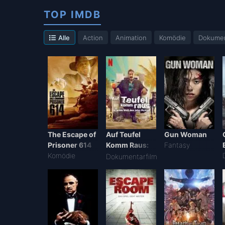
TOP IMDB
Alle
Action
Animation
Komödie
Dokumen
The Escape of
Auf Teufel
Gun Woman
Prisoner 614
Komm Raus:
Fantasy
Komödie
Die Wilde Welt
Dokumentarfilm
Des John
McAfee