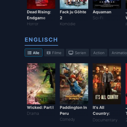
Dead Rising:
Fack ju Göhte
Aquaman
Endgame
2
Sci-Fi
Horror
Komödie
ENGLISCH
Alle
Filme
Serien
Action
Animati
Wicked: Part I
Paddington In
It's All
Drama
Peru
Country:
Comedy
Season 1
Documentary