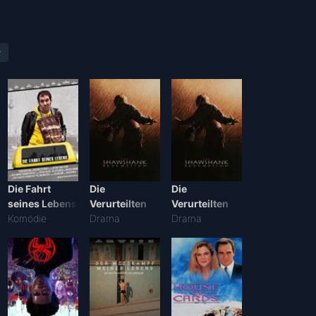
r
Die Fahrt
Die
Die
seines Lebens
Verurteilten
Verurteilten
Komödie
Drama
Drama