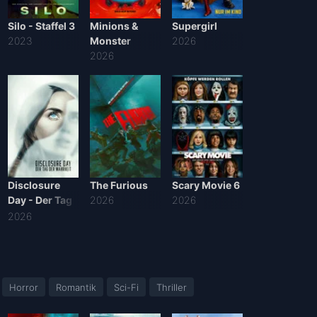
Silo - Staffel 3
Minions &
Supergirl
2023
Monster
2026
2026
Disclosure
The Furious
Scary Movie 6
Day - Der Tag
2026
2026
der Wahrheit
2026
Horror
Romantik
Sci-Fi
Thriller