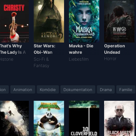
That's Why
Star Wars:
Mavka - Die
Operation
The Lady Is A
Obi-Wan
wahre
Undead
Champ
Kenobi -
Legende
Horror
Historie
Sci-Fi &
Liebesfilm
Staffel 1
Fantasy
ion
Animation
Komödie
Dokumentation
Drama
Familie