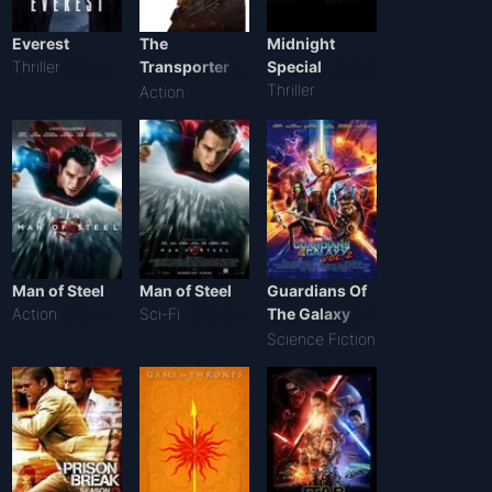
Everest
The
Midnight
Thriller
Transporter
Special
Refueled
Thriller
Action
Man of Steel
Man of Steel
Guardians Of
Action
Sci-Fi
The Galaxy
Vol. 2
Science Fiction