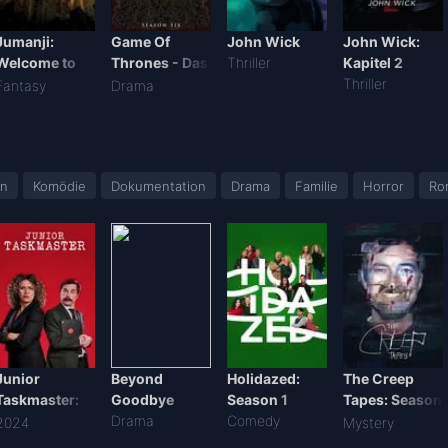
Jumanji:
Game Of
John Wick
John Wick:
Welcome to
Thrones - Das
Thriller
Kapitel 2
the Jungle
Lied von Eis
Thriller
Fantasy
Drama
und Feuer -
Staffel 6
on
Komödie
Dokumentation
Drama
Familie
Horror
Ro
Junior
Beyond
Holidazed:
The Creep
Taskmaster:
Goodbye
Season 1
Tapes: Season
Season 1
Drama
Comedy
1
2024
Mystery