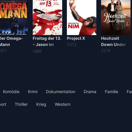
Der Omega-
Freitag der 13.
Project X
Hochzeit
Mann
- Jason im
2013
Down Under
1971
Blutrausch
2019
1988
Komödie
Krimi
Dokumentation
Drama
Familie
Fa
ort
Thriller
Krieg
Western