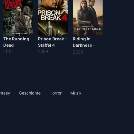
The Running
Prison Break -
Riding in
Dead
Staffel 4
Darkness -
2012
2009
Staffel 1
2022
ntasy
Geschichte
Horror
Musik