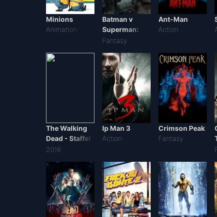
Minions
Batman v
Ant-Man
Animation
Superman:
Action
Dawn of
Fantasy
Justice
The Walking
Ip Man 3
Crimson Peak
Dead - Staffel
Action
Fantasy
7
2016