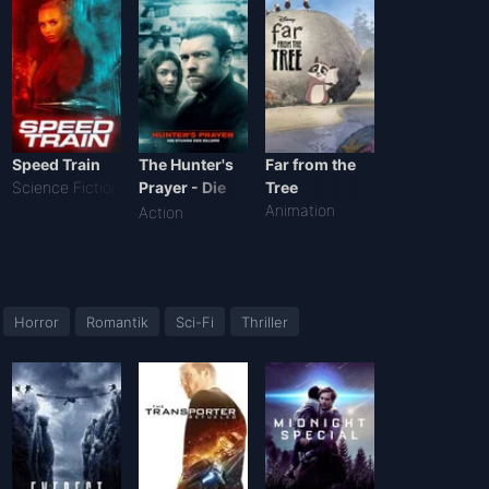
Speed Train
The Hunter's
Far from the
Science Fiction
Prayer - Die
Tree
Stunde des
Animation
Action
Killers
Horror
Romantik
Sci-Fi
Thriller