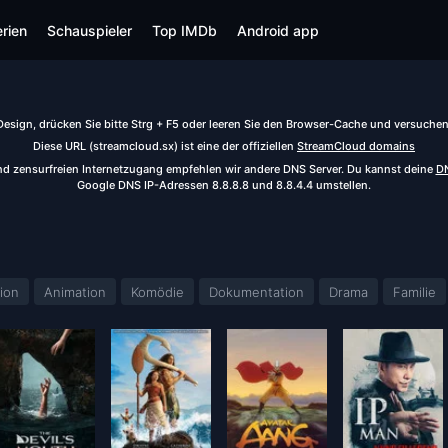
rien
Schauspieler
Top IMDb
Android app
 Design, drücken Sie bitte Strg + F5 oder leeren Sie den Browser-Cache und versuchen 
Diese URL (
streamcloud.sx
) ist eine der offiziellen
StreamCloud
domains
nd zensurfreien Internetzugang empfehlen wir andere DNS Server. Du kannst deine
DN
Google DNS IP-Adressen 8.8.8.8 und 8.8.4.4 umstellen.
ion
Animation
Komödie
Dokumentation
Drama
Familie