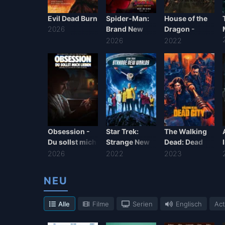
Evil Dead Burn
Spider-Man:
House of the
2026
Brand New
Dragon -
Day
Staffel 3
2026
2022
Obsession -
Star Trek:
The Walking
Du sollst mich
Strange New
Dead: Dead
lieben
Worlds -
City - Staffel 3
2026
2022
2023
Staffel 4
NEU
Alle
Filme
Serien
Englisch
Act