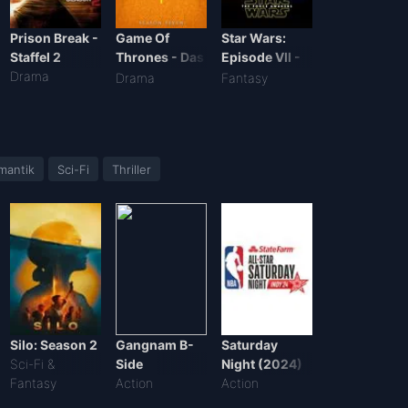
Prison Break -
Game Of
Star Wars:
Staffel 2
Thrones - Das
Episode VII -
Drama
Lied von Eis
Das Erwachen
Drama
Fantasy
und Feuer -
der Macht
Staffel 7
mantik
Sci-Fi
Thriller
Silo: Season 2
Gangnam B-
Saturday
Sci-Fi &
Side
Night (2024)
Fantasy
Action
Action